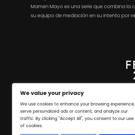
Mamen Mayo es una serie que combina la co
su equipo de mediación en su intento por res
We value your privacy
We use cookies to enhance your browsing experience,
DIRECCIÓN
GUIO
serve personalized ads or content, and analyze our
Oriol Pérez, Carmen
Edu
traffic. By clicking "Accept All", you consent to our use
Aumedes, Miguel Ángel
Dani
of cookies.
Faura
Gor