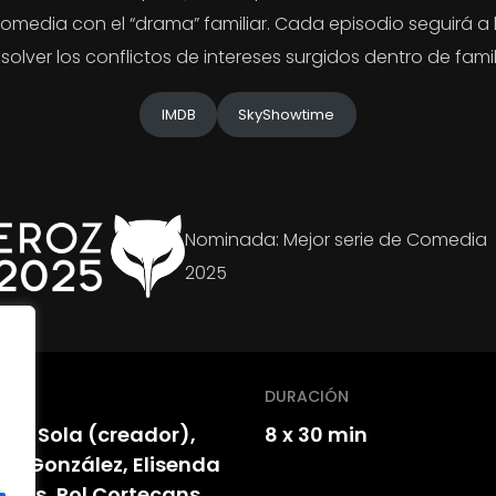
media con el “drama” familiar. Cada episodio seguirá 
olver los conflictos de intereses surgidos dentro de fami
IMDB
SkyShowtime
Nominada: Mejor serie de Comedia
2025
N
DURACIÓN
ard Sola (creador),
8 x 30 min
el González, Elisenda
gues, Pol Cortecans